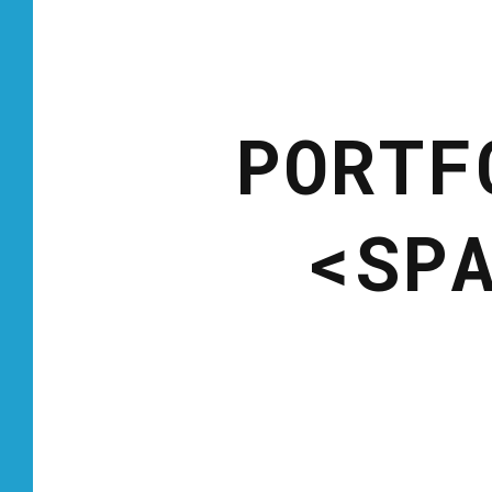
PORTF
<SP