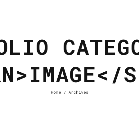
OLIO CATEG
AN>IMAGE</S
Home
/ Archives