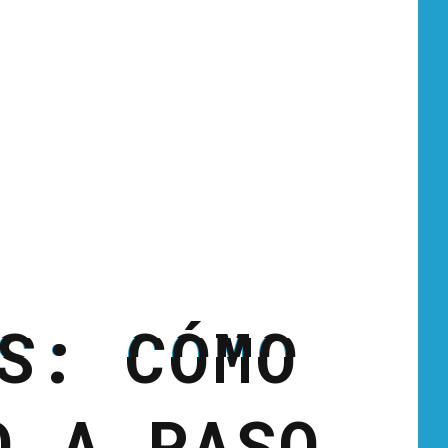
S: CÓMO
O A PASO